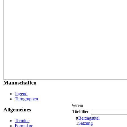
Mannschaften
Jugend
Turngruppen
Verein
Allgemeines
Titelfilter
#
Beitragstitel
Termine
1
Satzung
Formulare